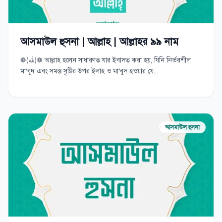
আসমাউল হুসনা | আল্লাহ | আল্লাহর ৯৯ নাম
❁(ﷲ)❁ আল্লাহ হলেন সাধারণত যার ইবাদত করা হয়, যিনি নির্ভরশীল
মা‘বূদ এবং সমস্ত সৃষ্টির উপর ইলাহ ও মা‘বূদ হওয়ার যে...
আসমাউল হুসনা