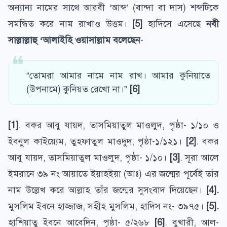
অন্যান্য নামের সাথে আরবী ‘আব্দ’ (বান্দা বা দাস) শব্দটিকে
সমন্ধিত করে নাম রাখাও উত্তম।
[5]
হাদিসে এসেছে
নবী
সাল্লাল্লাহু ‘আলাইহি ওয়াসাল্লাম বলেছেন
-
“তোমরা আমার নামে নাম রাখ। আমার কুনিয়াতে
(উপনামে) কুনিয়ত রেখো না।”
[6]
[1]
. বকর আবু যায়দ, তাসমিয়াতুল মাওলুদ, পৃষ্ঠা- ১/১০ ও
ইবনুল কাইয়্যেম, তুহফাতুল মাওদুদ, পৃষ্ঠা-১/১২১।
[2]
. বকর
আবু যায়দ, তাসমিয়াতুল মাওলুদ, পৃষ্ঠা- ১/১০।
[3]
. সূরা আলে
ইমরানে ৩৯ নং আয়াতে ইয়াহইয়া (আঃ) এর জন্মের পূর্বেই তাঁর
নাম উল্লেখ করে আল্লাহ তাঁর জন্মের সুসংবাদ দিয়েছেন।
[4].
মুসলিম ইবনে হাজ্জাজ, সহীহ মুসলিম, হাদিস নং- ৩৯৭৫।
[5].
হাশিয়াতু ইবনে আবেদিন, পৃষ্ঠা- ৫/২৬৮
[6]
. বুখারী, আল-