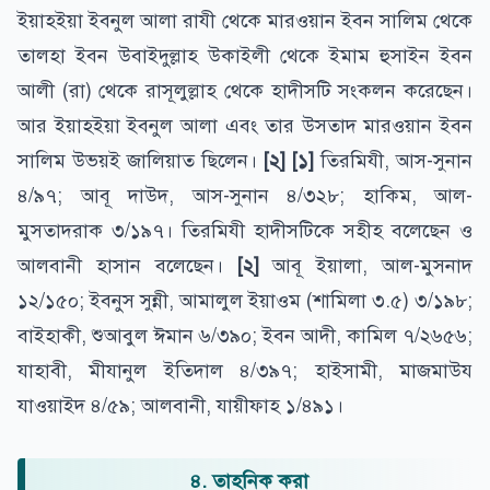
ইয়াহইয়া ইবনুল আলা রাযী থেকে মারওয়ান ইবন সালিম থেকে
তালহা ইবন উবাইদুল্লাহ উকাইলী থেকে ইমাম হুসাইন ইবন
আলী (রা) থেকে রাসূলুল্লাহ থেকে হাদীসটি সংকলন করেছেন।
আর ইয়াহইয়া ইবনুল আলা এবং তার উসতাদ মারওয়ান ইবন
সালিম উভয়ই জালিয়াত ছিলেন।
[২]
[১]
তিরমিযী, আস-সুনান
৪/৯৭; আবূ দাউদ, আস-সুনান ৪/৩২৮; হাকিম, আল-
মুসতাদরাক ৩/১৯৭। তিরমিযী হাদীসটিকে সহীহ বলেছেন ও
আলবানী হাসান বলেছেন।
[২]
আবূ ইয়ালা, আল-মুসনাদ
১২/১৫০; ইবনুস সুন্নী, আমালুল ইয়াওম (শামিলা ৩.৫) ৩/১৯৮;
বাইহাকী, শুআবুল ঈমান ৬/৩৯০; ইবন আদী, কামিল ৭/২৬৫৬;
যাহাবী, মীযানুল ইতিদাল ৪/৩৯৭; হাইসামী, মাজমাউয
যাওয়াইদ ৪/৫৯; আলবানী, যায়ীফাহ ১/৪৯১।
৪. তাহনিক করা