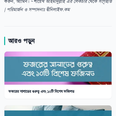
করুন, আমিন। ~
শায়েখ আহমাদুল্লাহ এর লেকচার থেকে সংগৃহীত
| পরিমার্জন ও সম্পাদনাঃ দ্বীনিলাইফ.কম
আরও পড়ুন
ফজরের সালাতের গুরুত্ব এবং ১০টি বিশেষ ফজিলত