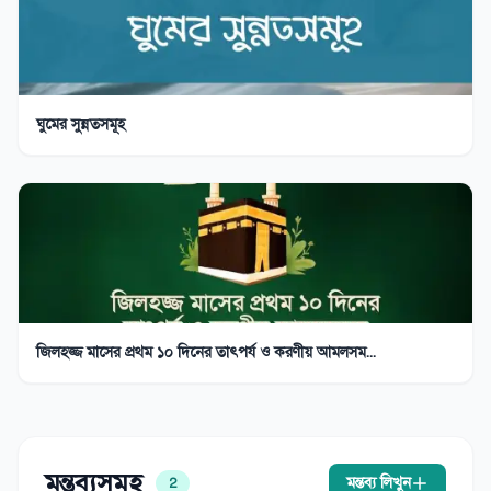
ঘুমের সুন্নতসমূহ
জিলহজ্জ মাসের প্রথম ১০ দিনের তাৎপর্য ও করণীয় আমলসম...
মন্তব্যসমূহ
মন্তব্য লিখুন
2