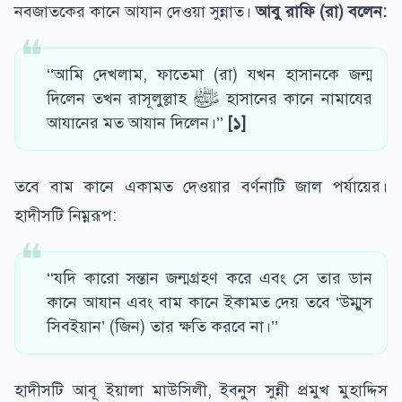
নবজাতকের কানে আযান দেওয়া সুন্নাত।
আবু রাফি (রা) বলেন:
‘‘আমি দেখলাম, ফাতেমা (রা) যখন হাসানকে জন্ম
দিলেন তখন রাসূলুল্লাহ ﷺ হাসানের কানে নামাযের
আযানের মত আযান দিলেন।’’
[১]
তবে বাম কানে একামত দেওয়ার বর্ণনাটি জাল পর্যায়ের।
হাদীসটি নিম্নরূপ:
‘‘যদি কারো সন্তান জন্মগ্রহণ করে এবং সে তার ডান
কানে আযান এবং বাম কানে ইকামত দেয় তবে ‘উম্মুস
সিবইয়ান’ (জিন) তার ক্ষতি করবে না।’’
হাদীসটি আবূ ইয়ালা মাউসিলী, ইবনুস সুন্নী প্রমুখ মুহাদ্দিস