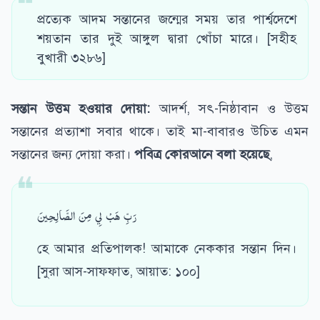
প্রত্যেক আদম সন্তানের জন্মের সময় তার পার্শ্বদেশে
শয়তান তার দুই আঙ্গুল দ্বারা খোঁচা মারে। [সহীহ
বুখারী ৩২৮৬]
সন্তান উত্তম হওয়ার দোয়া:
আদর্শ, সৎ-নিষ্ঠাবান ও উত্তম
সন্তানের প্রত্যাশা সবার থাকে। তাই মা-বাবারও উচিত এমন
সন্তানের জন্য দোয়া করা।
পবিত্র কোরআনে বলা হয়েছে
,
رَبِّ هَبْ لِي مِنَ الصَّالِحِينَ
হে আমার প্রতিপালক! আমাকে নেককার সন্তান দিন।
[সুরা আস-সাফফাত, আয়াত: ১০০]