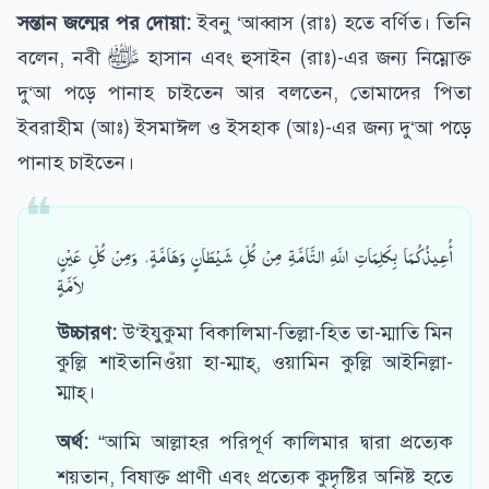
সন্তান জন্মের পর দোয়া:
ইবনু ‘আব্বাস (রাঃ) হতে বর্ণিত। তিনি
বলেন, নবী ﷺ হাসান এবং হুসাইন (রাঃ)-এর জন্য নিম্নোক্ত
দু‘আ পড়ে পানাহ চাইতেন আর বলতেন, তোমাদের পিতা
ইবরাহীম (আঃ) ইসমাঈল ও ইসহাক (আঃ)-এর জন্য দু‘আ পড়ে
পানাহ চাইতেন।
أُعِيذُكُمَا بِكَلِمَاتِ اللَّهِ التَّامَّةِ مِنْ كُلِّ شَيْطَانٍ وَهَامَّةٍ، وَمِنْ كُلِّ عَيْنٍ
لاَمَّةٍ
উচ্চারণ:
উ‘ইযুকুমা বিকালিমা-তিল্লা-হিত তা-ম্মাতি মিন
কুল্লি শাইতানিওঁয়া হা-ম্মাহ্‌, ওয়ামিন কুল্লি আইনিল্লা-
ম্মাহ্।
অর্থ:
“আমি আল্লাহর পরিপূর্ণ কালিমার দ্বারা প্রত্যেক
শয়তান, বিষাক্ত প্রাণী এবং প্রত্যেক কুদৃষ্টির অনিষ্ট হতে