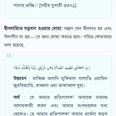
পানাহ চাচ্ছি।” [সহীহ বুখারী ৩৩৭১]
দ্বীনদারিতে যত্নবান হওয়ার দোয়া:
সন্তান যেন দ্বীনদার হয় এবং
উদাসীন না হয়— সে জন্য দোয়া করতে হবে। পবিত্র কোরআনে
বলা হয়েছে,
رَبِّ اجْعَلْنِي مُقِيمَ الصَّلاَةِ وَمِن ذُرِّيَّتِي رَبَّنَا وَتَقَبَّلْ دُعَاء
উচ্চারণ
: রাব্বিজ আলনি মুকিমাস সালাতি ওয়ামিন
জুররিয়্যাতি, রাব্বানা ওয়া তাকাব্বাল দুয়া।
অর্থ
: সে আমার প্রতিপালক! আমাকে নামাজ
আদায়কারী করুন এবং আমার বংশধরদের মধ্য
থেকেও। হে আমার প্রতিপালক! আমার প্রার্থনা কবুল