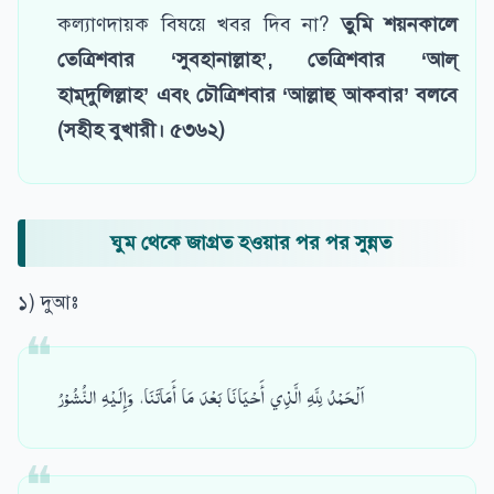
কল্যাণদায়ক বিষয়ে খবর দিব না?
তুমি শয়নকালে
তেত্রিশবার ‘সুবহানাল্লাহ’, তেত্রিশবার ‘আল্‌
হাম্‌দুলিল্লাহ’ এবং চৌত্রিশবার ‘আল্লাহু আকবার’ বলবে
(সহীহ বুখারী। ৫৩৬২)
ঘুম থেকে জাগ্রত হওয়ার পর পর সুন্নত
১) দুআঃ
اَلْحَمْدُ لِلَّهِ الَّذِي أَحْيَانَا بَعْدَ مَا أَمَاتَنَا، وَإِلَيْهِ النُّشُوْرُ