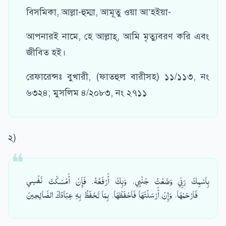
বিসমিকা, আল্লা-হুম্মা, আমূতু ওয়া আ’হইয়া-
আপনারই নামে, হে আল্লাহ্‌, আমি মৃত্যুবরণ করি এবং
জীবিত হই।
রেফারেন্সঃ বুখারী, (ফাতহুল বারীসহ) ১১/১১৩, নং
৬৩২৪; মুসলিম ৪/২০৮৩, নং ২৭১১
২)
بِاسْمِكَ رَبِّي وَضَعْتُ جَنْبِي، وَبِكَ أَرْفَعُهُ، فَإِنْ أَمْسَكْتَ نَفْسِي
فَارْحَمْهَا، وَإِنْ أَرْسَلْتَهَا فَاحْفَظْهَا، بِمَا تَحْفَظُ بِهِ عِبَادَكَ الصَّالِحِينَ