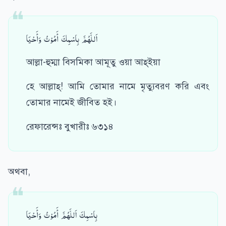
اَللَّهُمَّ بِاسْمِكَ أَمُوْتُ وَأَحْيَا
আল্লা-হুম্মা বিসমিকা আমূতু ওয়া আহ্ইয়া
হে আল্লাহ্‌! আমি তোমার নামে মৃত্যুবরণ করি এবং
তোমার নামেই জীবিত হই।
রেফারেন্সঃ বুখারীঃ ৬৩১৪
অথবা,
بِاسْمِكَ اَللَّهُمَّ أَمُوْتُ وَأَحْيَا