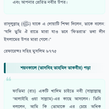
এবং আপনার প্রেরিত নবীর উপর।
রাসূলুল্লাহ্‌ (ﷺ) যাকে এ দোয়াটি শিক্ষা দিলেন, তাকে বলেন:
“যদি তুমি ঐ রাতে মারা যাও তবে ‘ফিতরাত’ তথা দীন
ইসলামের উপর মারা গেলে।”
রেফারেন্সঃ সহিহ মুসলিম ৬৭৭৫
শয়নকালে (তাসবিহ তাহমিদ তাকবীর) পড়া
ফাতিমা (রাঃ) একটি খাদিম চাইতে নবী (সাল্লাল্লাহু
‘আলাইহি ওয়া সাল্লাম)-এর কাছে আসলেন। তিনি
বললেন, আমি কি তোমাকে এর চেয়ে অধিক