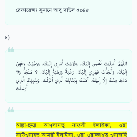
রেফারেন্সঃ সুনানে আবু দাউদ ৫০৪৫
৪)
اَللَّهُمَّ أَسْلَمْتُ نَفْسِي إِلَيْكَ، وَفَوَّضْتُ أَمْرِي إِلَيْكَ، وَوَجَّهْتُ وَجْهِيْ
إِلَيْكَ، وَأَلْجَأْتُ ظَهْرِي إِلَيْكَ، رَغْبَةً وَرَهْبَةً إِلَيْكَ، لَا مَلْجَأَ وَلَا
مَنْجَا مِنْكَ إِلَّا إِلَيْكَ، آمَنْتُ بِكِتَابِكَ الَّذِي أَنْزَلْتَ، وَبِنَبِيِّكَ الَّذِي
أَرْسَلْتَ
আল্লা-হুম্মা আস্‌লামতু নাফ্‌সী ইলাইকা, ওয়া
ফাউওয়াদ্বতু আমরী ইলাইকা, ওয়া ওয়াজ্জাহ্‌তু ওয়াজহি