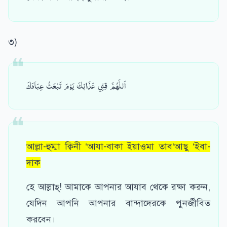
৩)
اَللَّهُمَّ قِنِي عَذَابَكَ يَوْمَ تَبْعَثُ عِبَادَكَ
আল্লা-হুম্মা ক্বিনী ‘আযা-বাকা ইয়াওমা তাব‘আছু ‘ইবা-
দাক
হে আল্লাহ্‌! আমাকে আপনার আযাব থেকে রক্ষা করুন,
যেদিন আপনি আপনার বান্দাদেরকে পুনর্জীবিত
করবেন।