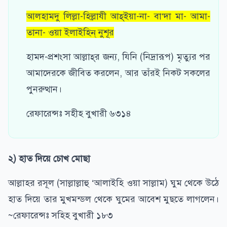
আলহামদু লিল্লা-হিল্লাযী আহ্ইয়া-না- বা‘দা মা- আমা-
তানা- ওয়া ইলাইহিন্ নুশূর
হামদ-প্রশংসা আল্লাহ্‌র জন্য, যিনি (নিদ্রারূপ) মৃত্যুর পর
আমাদেরকে জীবিত করলেন, আর তাঁরই নিকট সকলের
পুনরুত্থান।
রেফারেন্সঃ সহীহ বুখারী ৬৩১৪
২) হাত দিয়ে চোখ মোছা
আল্লাহর রসূল (সাল্লাল্লাহু ‘আলাইহি ওয়া সাল্লাম) ঘুম থেকে উঠে
হাত দিয়ে তার মুখমন্ডল থেকে ঘুমের আবেশ মুছতে লাগলেন।
~রেফারেন্সঃ সহিহ বুখারী ১৮৩