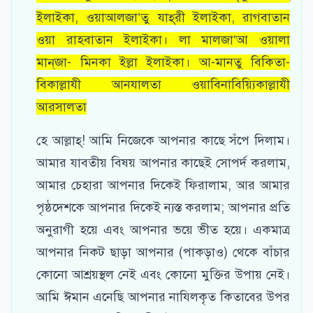
ইলাইকা, ওয়াআলজা’তু যাহ্‌রী ইলাইকা, রাগবাতান
ওয়া রাহবাতান ইলাইকা। লা মালজা’আ ওয়ালা
মান্‌জা- মিনকা ইল্লা ইলাইকা। আ-মানতু বিকিতা-
বিকাল্লাযী আনযালতা ওয়াবিনাবিয়্যিকাল্লাযী
আরসালতা
হে আল্লাহ্‌! আমি নিজেকে আপনার কাছে সঁপে দিলাম।
আমার যাবতীয় বিষয় আপনার কাছেই সোপর্দ করলাম,
আমার চেহারা আপনার দিকেই ফিরালাম, আর আমার
পৃষ্ঠদেশকে আপনার দিকেই ন্যস্ত করলাম; আপনার প্রতি
অনুরাগী হয়ে এবং আপনার ভয়ে ভীত হয়ে। একমাত্র
আপনার নিকট ছাড়া আপনার (পাকড়াও) থেকে বাঁচার
কোনো আশ্রয়স্থল নেই এবং কোনো মুক্তির উপায় নেই।
আমি ঈমান এনেছি আপনার নাযিলকৃত কিতাবের উপর