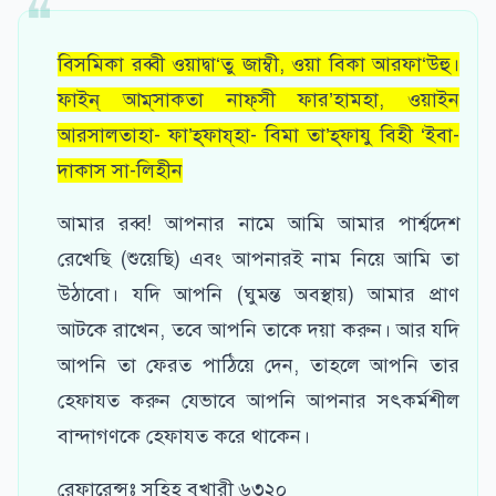
বিসমিকা রব্বী ওয়াদ্বা‘তু জাম্বী, ওয়া বিকা আরফা‘উহু।
ফাইন্ আম্‌সাকতা নাফ্‌সী ফার’হামহা, ওয়াইন
আরসালতাহা- ফা’হ্‌ফায্‌হা- বিমা তা’হ্‌ফাযু বিহী ‘ইবা-
দাকাস সা-লিহীন
আমার রব্ব! আপনার নামে আমি আমার পার্শ্বদেশ
রেখেছি (শুয়েছি) এবং আপনারই নাম নিয়ে আমি তা
উঠাবো। যদি আপনি (ঘুমন্ত অবস্থায়) আমার প্রাণ
আটকে রাখেন, তবে আপনি তাকে দয়া করুন। আর যদি
আপনি তা ফেরত পাঠিয়ে দেন, তাহলে আপনি তার
হেফাযত করুন যেভাবে আপনি আপনার সৎকর্মশীল
বান্দাগণকে হেফাযত করে থাকেন।
রেফারেন্সঃ সহিহ বুখারী ৬৩২০