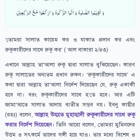
وَ اَقِیۡمُوا الصَّلٰوۃَ وَ اٰتُوا الزَّکٰوۃَ وَ ارۡکَعُوۡا مَعَ الرّٰکِعِیۡنَ
‘তোমরা সালাত কায়েম কর ও যাকাত প্রদান কর এবং
রুকূকারীদের সাথে রুকূ কর’ ( আল বাকারা ২/৪৩)
এখানে আল্লাহ তা‘আলা রুকূ দ্বারা সালাত বুঝিয়েছেন। কারণ
রুকূ সালা্তের অন্যতম প্রধান রুকন। ‘রুকূকারীদের সাথে’ এ
কথা দ্বারা আল্লাহ তা‘আলা নির্দেশ দিয়েছেন যে, রুকূ একাকী
হবে না। বরং রুকূকারীদের সাথে হ’তে হবে। আর এটি
জামা‘আতে সালাত আদায় ব্যতীত সম্ভব নয়। ইবনু কাছীর
(রহঃ) বলেন,
আল্লাহ উম্মতে মুহাম্মাদী রুকূকারীদের সাথে রুকূ
করার নির্দেশ দিয়েছেন
। তিনি আরো বলেন, তোমরা মুমিনদের
উত্তম ও সৎকর্মে তাদের সঙ্গী হয়ে যাও। তার মধ্যে বিশেষ ও