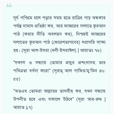
সূর্য পশ্চিমে ঢলে পড়ার সময় হতে রাত্রির গাঢ় অন্ধকার
পর্যন্ত নামায প্রতিষ্ঠা কর, আর ফাজরের সলাতে কুরআন
পাঠ (করার নীতি অবলম্বন কর), নিশ্চয়ই ফাজরের
সলাতের কুরআন পাঠ (ফেরেশতাগণের) সরাসরি সাক্ষ্য
হয়। (সূরা আল-ইসরা (বনী-ইসরাঈল) | আয়াতঃ ৭৮)
"সকাল ও সন্ধ্যায় তোমার প্রভুর প্রশংসাসহ তার
পবিত্রতা বর্ণনা করো" (সূরাহ্ আল গাফির/মু’মিন ৪০:
৫৫)
"অতএব তোমরা আল্লাহর তাসবীহ কর, যখন সন্ধ্যায়
উপনীত হবে এবং সকালে উঠবে" (সূরা আর-রুম |
আয়াত ১৭)