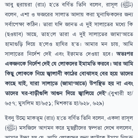
আবু হুরায়রা (রাঃ) হ’তে বর্ণিত তিনি বলেন, রাসূল (ﷺ)
বলেন, এশা ও ফজরের সালাত আদায় করা মুনাফিকদের জন্য
সর্বাপেক্ষা কঠিন। তারা যদি জানত এ দুই সালা্তের মধ্যে কি
(ছওয়াব) আছে, তাহ’লে তারা এ দুই সালা্তের জামা‘আতে
হামাগুড়ি দিয়ে হ’লেও হাযির হ’ত। আমার মন চায়, আমি
সালা্তের নির্দেশ দেই এবং ইক্বামত দেওয়া হবে।
অতঃপর
একজনকে নির্দেশ দেই যে লোকদের ইমামতি করবে। আর আমি
কিছু লোককে নিয়ে জ্বালানী কাঠের বোঝাসহ বের হয়ে তাদের
কাছে যাই, যারা সালা্তে (জামা‘আতে) উপস্থিত হয় না এবং
তাদের ঘর-বাড়ীগুলি আগুন দিয়ে জ্বালিয়ে দেই’
।(বুখারী হা/
৬৫৭; মুসলিম হা/৬৫১; মিশকাত হা/৬২৮, ৬২৯)
ইবনু উম্মে মাকতূম (রাঃ) হ’তে বর্ণিত তিনি বলেন, একদা রাসূল
(ﷺ) মসজিদে আগমন করে মুছল্লীদের স্বল্পতা দেখে বললেন,
আমার ইচ্ছা হয় যে, আমি লোকদের জন্য কাউকে ইমাম নিযুক্ত