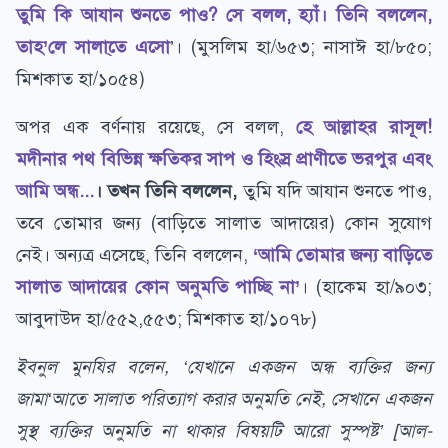
তুমি কি আযান শুনতে পাও? সে বলল, হ্যাঁ। তিনি বললেন,
তাহ’লে সালা্তে এসো
’। (মুসলিম হা/৬৫৩; নাসাঈ হা/৮৫০;
মিশকাত হা/১০৫৪)
অপর এক বর্ণনায় রয়েছে, সে বলল,
হে আল্লাহর রাসূল!
মদীনার পথ বিভিন্ন ক্ষতিকর সাপ ও হিংস্র প্রাণীতে ভরপুর এবং
আমি অন্ধ...
। তখন তিনি বললেন,
তুমি যদি আযান শুনতে পাও,
তবে তোমার জন্য (বাড়িতে সালাত আদায়ের) কোন সুযোগ
নেই। অন্যত্র এসেছে, তিনি বললেন,
‘আমি তোমার জন্য বাড়িতে
সালাত আদায়ের কোন অনুমতি পাচ্ছি না’
। (হাকেম হা/৯০৩;
আবুদাউদ হা/৫৫২,৫৫৩; মিশকাত হা/১০৭৮)
ইবনুল মুনযির বলেন, ‘যেখানে একজন অন্ধ ব্যক্তির জন্য
জামা‘আতে সালাত পরিত্যাগ করার অনুমতি নেই, সেখানে একজন
সুস্থ ব্যক্তির অনুমতি না থাকার বিষয়টি আরো সুস্পষ্ট’ [আল-