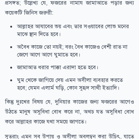
প্রসঙ্গত; উল্লেখ্য যে, ফজরের নামায জামাআতে পড়ার জন্য
কয়েকটি জিনিস জরুরী:
আল্লাহর আযাবের ভয় এবং তার সওয়াবের লোভ মনের
মাঝে স্থান দিতে হবে।
অবৈধ কাজে তো নয়ই; বরং বৈধ কাজেও বেশী রাত না
জেগে আগে আগে ঘুমাতে হবে।
জামাআত ধরার পাক্কা এরাদা হতে হবে।
ঘুম থেকে জাগিয়ে দেয় এমন অসীলা ব্যবহার করতে
হবে; যেমন এলার্ম ঘড়ি, কোন সুহৃদ সাথী ইত্যাদি।
কিন্তু দুঃখের বিষয় যে, দুনিয়ার কাজের জন্য ফজরের আগেও
উঠতে মানুষ অসুবিধা বোধ করে না, অথচ যত অসুবিধা বোধ
করে আল্লাহর কাজে যথা সময়ে জাগতে।
সুতরাং এমন সব উপায় ও অসীলা অবলম্বন করা উচিৎ, যাতে