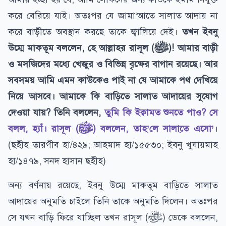
করে বেরিয়ে যাই। অতঃপর যে জামা‘আতে সালাত আদায় না
করে বাড়ীতে অবস্থান করছে তাকে জ্বালিয়ে দেই।
তখন ইবনু
উম্মে মাকতূম বললেন, হে আল্লাহর রাসূল (ﷺ)! আমার বাড়ী
ও মসজিদের মধ্যে খেজুর ও বিভিন্ন বৃক্ষের বাগান রয়েছে। আর
সবসময় আমি এমন কাউকেও পাই না যে আমাকে পথ দেখিয়ে
নিয়ে আসবে। আমাকে কি বাড়িতে সালাত আদায়ের সুযোগ
দেওয়া যায়? তিনি বললেন,
তুমি কি ইক্বামত শুনতে পাও? সে
বলল, হ্যাঁ। রাসূল (ﷺ) বললেন, তাহ’লে সালা্তে এসো’
।
(ছহীহ তারগীব হা/৪২৯; আহমাদ হা/১৫৫৩০; ইবনু খুযায়মাহ
হা/১৪৭৯, সনদ হাসান ছহীহ)
অন্য বর্ণনায় রয়েছে, ইবনু উম্মে মাকতূম বাড়িতে সালাত
আদায়ের অনুমতি চাইলে তিনি তাকে অনুমতি দিলেন। অতঃপর
সে যখন বাড়ি ফিরে যাচ্ছিল তখন রাসূল (ﷺ) ডেকে বললেন,