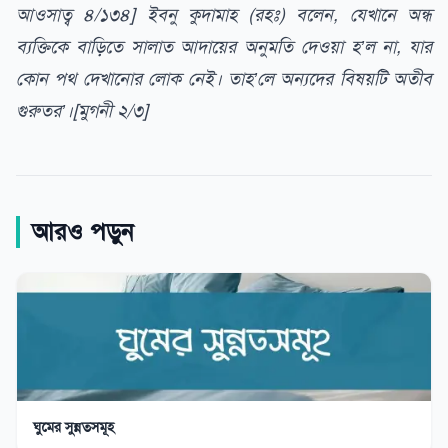
আওসাত্ব ৪/১৩৪]
ইবনু কুদামাহ (রহঃ) বলেন, যেখানে অন্ধ
ব্যক্তিকে বাড়িতে সালাত আদায়ের অনুমতি দেওয়া হ’ল না, যার
কোন পথ দেখানোর লোক নেই। তাহ’লে অন্যদের বিষয়টি অতীব
গুরুতর’।[মুগনী ২/৩]
আরও পড়ুন
ঘুমের সুন্নতসমূহ