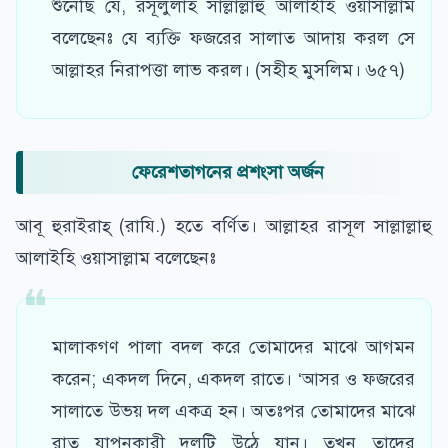
শুনেছি যে, রসূলুলাহ সাল্লাল্লাহু আলাইহি ওয়াসাল্লাম
বলেছেনঃ যে ব্যক্তি ফজরের সালাত আদায় করল সে
আল্লাহর নিরাপত্তা লাভ করল। (সহীহ মুসলিম। ৬৫৭)
ফেরেশতাগনের প্রশংসা অর্জন
আবূ হুরাইরাহ্ (রাযি.) হতে বর্ণিত। আল্লাহর রাসূল সাল্লাল্লাহু
আলাইহি ওয়াসাল্লাম বলেছেনঃ
মালাকগণ পালা বদল করে তোমাদের মাঝে আগমন
করেন; একদল দিনে, একদল রাতে। ‘আসর ও ফজরের
সালাতে উভয় দল একত্র হন। অতঃপর তোমাদের মাঝে
রাত যাপনকারী দলটি উঠে যান। তখন তাদের