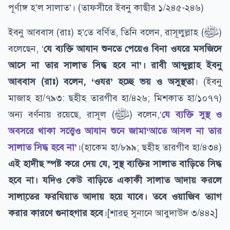
পূর্ণাঙ্গ হ’ল সালাত’। (তাফসীরে ইবনু কাছীর ১/২৪৫-২৪৬)
ইবনু আববাস (রাঃ) হ’তে বর্ণিত, তিনি বলেন, রাসূলুল্লাহ (ﷺ)
বলেছেন, ‘
যে ব্যক্তি আযান শুনতে পেয়েও বিনা ওযরে মসজিদে
আসে না তার সালাত সিদ্ধ হবে না’। রাবী আব্দুল্লাহ ইবনু
আববাস (রাঃ) বলেন, ‘ওযর’ হচ্ছে ভয় ও অসুস্থতা
। (ইবনু
মাজাহ হা/৭৯৩: ছহীহ তারগীব হা/৪২৬; মিশকাত হা/১০৭৭)
অন্য বর্ণনায় রয়েছে, রাসূল (ﷺ) বলেন,‘
যে ব্যক্তি সুস্থ ও
অবসরে থাকা সত্ত্বেও আযান শুনে জামা‘আতে আসল না তার
সালাত সিদ্ধ হবে না’
।(হাকেম হা/৮৯৯; ছহীহ তারগীব হা/৪৩৪)
এই হাদীছ স্পষ্ট করে দেয় যে, সুস্থ ব্যক্তির সালাত বাড়িতে সিদ্ধ
হবে না। যদিও কেউ বাড়িতে একাকী সালাত আদায় করলে
সালা্তের ফরযিয়াত আদায় হয়ে যাবে। তবে ওয়াজিব ত্যাগ
করার কারণে গুনাহগার হবে
।[শারহু সুনানে আবুদাউদ ৩/৪৪২]