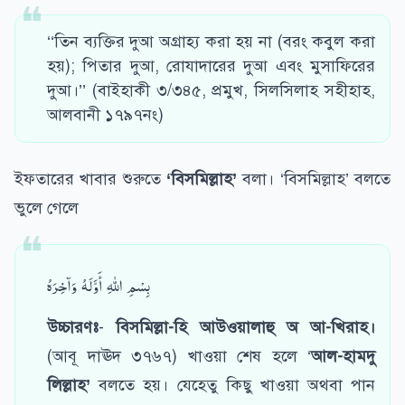
‘‘তিন ব্যক্তির দুআ অগ্রাহ্য করা হয় না (বরং কবুল করা
হয়); পিতার দুআ, রোযাদারের দুআ এবং মুসাফিরের
দুআ।’’ (বাইহাকী ৩/৩৪৫, প্রমুখ, সিলসিলাহ সহীহাহ,
আলবানী ১৭৯৭নং)
ইফতারের খাবার শুরুতে
‘বিসমিল্লাহ’
বলা। ‘বিসমিল্লাহ’ বলতে
ভুলে গেলে
بِسْمِ اللهِ أَوَّلَهُ وَآخِرَهُ
উচ্চারণঃ
-
বিসমিল্লা-হি আউওয়ালাহু অ আ-খিরাহ।
(আবূ দাঊদ ৩৭৬৭) খাওয়া শেষ হলে ‘
আল-হামদু
লিল্লাহ’
বলতে হয়। যেহেতু কিছু খাওয়া অথবা পান