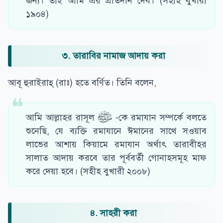
জন্য। তাই আমি এর প্রতিদান দেব। (সহীহ বুখারী
১৯০৪)
৩. তারা
বির নামাজ আদায় করা
আবূ হুরাইরাহ্ (রাঃ) হতে বর্ণিত। তিনি বলেন,
আমি আল্লাহর রাসূল ﷺ -কে রমাযান সম্পর্কে বলতে
শুনেছি, যে ব্যক্তি রমাযানে ঈমানের সাথে সওয়াব
লাভের আশায় কিয়ামে রমাযান অর্থাৎ তারাবীহর
সালাত আদায় করবে তার পূর্ববর্তী গোনাহসমূহ মাফ
করে দেয়া হবে। (সহীহ বুখারী ২০০৮)
৪. সাহরী করা