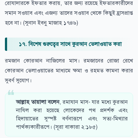
রোযাদারকে ইফতার করায়, তার জন্য রয়েছে ইফতারকারীদের
সমান সওয়াব এবং এজন্য তাদের সওয়াব থেকে কিছুই হ্রাসপ্রাপ্ত
হবে না। (সুনান ইবনু মাজাহ ১৭৪৬)
১৭. বিশেষ গুরুত্বের সাথে কুরআন তেলাওয়াত করা
রমজান কোরআন নাজিলের মাস। রমজানের রোজা রেখে
কোরআন তেলাওয়াতের মাধ্যমে ক্ষমা ও রহমত কামনা করার
সুবর্ণ সুযোগ।
আল্লাহ তায়ালা বলেন
,
রমাযান মাস- যার মধ্যে কুরআন
নাযিল করা হয়েছে লোকেদের পথ প্রদর্শক এবং
হিদায়াতের সুস্পষ্ট বর্ণনারূপে এবং সত্য-মিথ্যার
পার্থক্যকারীরূপে। (সূরা বাকারা ২:১৮৫)