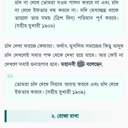
চাঁদ না দেখে তোমরা সওম পালন করবে না এবং চাঁদ
না দেখে ইফ্তার বন্ধ করবে না। যদি মেঘাচ্ছন্ন থাকে
তাহলে তার সময় (ত্রিশ দিন) পরিমাণ পূর্ণ করবে।
(সহীহ বুখারী ১৯০৬)
চাঁদ দেখা ফরজে কেফায়া। অর্থাৎ মুসলিম সমাজের কিছু মানুষ
চাঁদ দেখলেই সবার পক্ষ থেকে দেখা হয়ে যাবে। আর কেউ না
দেখলে সবাই গুনাহগার হবে।
মহানবী
ﷺ
বলে
ছেন
,
তোমরা চাঁদ দেখে সিয়াম আরম্ভ করবে এবং চাঁদ দেখে
ইফতার করবে। (সহীহ বুখারী ১৯০৯)
২. রোজা রাখা