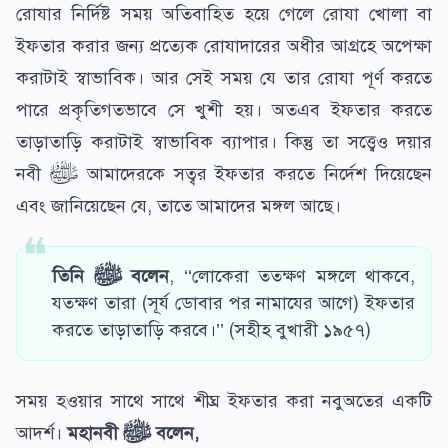
রোযার নির্দিষ্ট সময় অতিবাহিত হয়ে গেলে রোযা খোলা বা
ইফতার করার জন্য প্রত্যেক রোযাদারের অধীর আগ্রহে অপেক্ষা
করাটাই স্বাভাবিক। আর সেই সময় যে তার রোযা পূর্ণ করতে
পারে প্রকৃতিগতভাবে সে খুশী হয়। অতএব ইফতার করতে
তাড়াতাড়ি করাটাই স্বাভাবিক ব্যাপার। কিন্তু তা সত্ত্বেও দয়ার
নবী ﷺ আমাদেরকে সত্বর ইফতার করতে নির্দেশ দিয়েছেন
এবং জানিয়েছেন যে, তাতে আমাদের মঙ্গল আছে।
তিনি
ﷺ
বলেন
, ‘‘লোকেরা ততক্ষণ মঙ্গলে থাকবে,
যতক্ষণ তারা (সূর্য ডোবার পর নামাযের আগে) ইফতার
করতে তাড়াতাড়ি করবে।’’ (সহীহ বুখারী ১৯৫৭)
সময় হওয়ার সাথে সাথে শীঘ্র ইফতার করা নবুঅতের একটি
আদর্শ।
মহানবী
ﷺ
বলেন
,