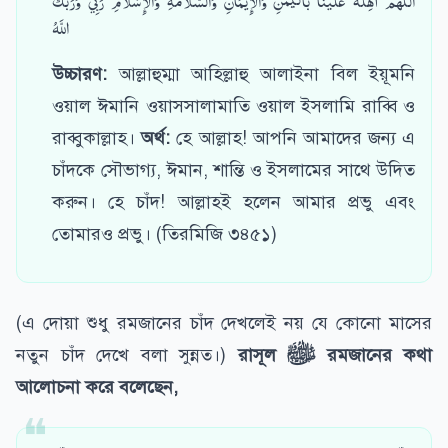
اللَّهُمَّ أهِلَّهُ عَلَيْنا باليُمْنِ وَالْإِيْمَانِ وَالسَّلامَةِ وَالإِسْلَامِ رَبِّي وَرَبُّكَ
اللَّهُ
উচ্চারণ:
আল্লাহুম্মা আহিল্লাহু আলাইনা বিল ইয়ূমনি
ওয়াল ঈমানি ওয়াসসালামাতি ওয়াল ইসলামি রাব্বি ও
রাব্বুকাল্লাহ।
অর্থ:
হে আল্লাহ! আপনি আমাদের জন্য এ
চাঁদকে সৌভাগ্য, ঈমান, শান্তি ও ইসলামের সাথে উদিত
করুন। হে চাঁদ! আল্লাহই হলেন আমার প্রভু এবং
তোমারও প্রভু। (তিরমিজি ৩৪৫১)
(এ দোয়া শুধু রমজানের চাঁদ দেখলেই নয় যে কোনো মাসের
নতুন চাঁদ দেখে বলা সুন্নত।)
রাসূল
ﷺ
রমজানের কথা
আলোচনা করে বলেছেন,