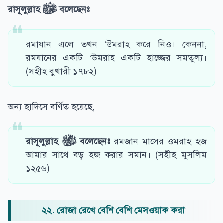
রাসূলুল্লাহ
ﷺ
বলেছেনঃ
রমাযান এলে তখন ‘উমরাহ করে নিও। কেননা,
রমযানের একটি ‘উমরাহ একটি হাজ্জের সমতুল্য।
(সহীহ বুখারী ১৭৮২)
অন্য হাদিসে বর্ণিত হয়েছে,
রাসূলুল্লাহ
ﷺ
বলেছেনঃ
রমজান মাসের ওমরাহ হজ
আমার সাথে বড় হজ করার সমান। (সহীহ মুসলিম
১২৫৬)
২২. রোজা রেখে বেশি বেশি মেসওয়াক করা