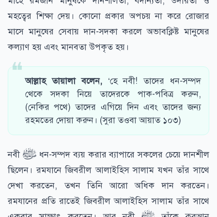
মাহে রমজান মানুষকে দানশীলতা, বদান্যতা, উদারতা ও
মহত্বের শিক্ষা দেয়। কোনো প্রকার অপচয় না করে রোজার
মাসে মানুষের সেবায় দান-সদকা করলে অভাবক্লিষ্ট মানুষের
কল্যাণ হয় এবং মানবতা উপকৃত হয়।
আল্লাহ তায়ালা বলেন
,
‘হে নবী! তাদের ধন-সম্পদ
থেকে সদকা নিয়ে তাদেরকে পাক-পবিত্র করুন,
(নেকির পথে) তাদের এগিয়ে দিন এবং তাদের জন্য
রহমতের দোয়া করুন। (সুরা তওবা আয়াত ১০৩)
নবী ﷺ ধন-সম্পদ ব্যয় করার ব্যাপারে সকলের চেয়ে দানশীল
ছিলেন। রমযানে জিবরীল আলাইহিস সালাম যখন তাঁর সাথে
দেখা করতেন, তখন তিনি আরো অধিক দান করতেন।
রমযানের প্রতি রাতেই জিবরীল আলাইহিস সালাম তাঁর সাথে
একবার সাক্ষাৎ করতেন। আর নবী ﷺ তাঁকে কুরআন