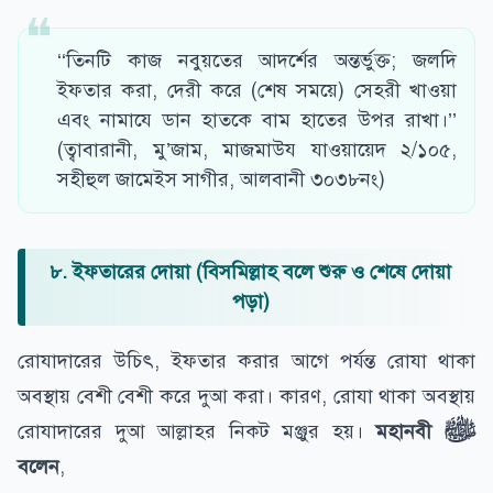
‘‘তিনটি কাজ নবুয়তের আদর্শের অন্তর্ভুক্ত; জলদি
ইফতার করা, দেরী করে (শেষ সময়ে) সেহরী খাওয়া
এবং নামাযে ডান হাতকে বাম হাতের উপর রাখা।’’
(ত্বাবারানী, মু’জাম, মাজমাউয যাওয়ায়েদ ২/১০৫,
সহীহুল জামেইস সাগীর, আলবানী ৩০৩৮নং)
৮. ইফতারের দোয়া (বিসমিল্লাহ বলে শুরু ও শেষে দোয়া
পড়া)
রোযাদারের উচিৎ, ইফতার করার আগে পর্যন্ত রোযা থাকা
অবস্থায় বেশী বেশী করে দুআ করা। কারণ, রোযা থাকা অবস্থায়
রোযাদারের দুআ আল্লাহর নিকট মঞ্জুর হয়।
মহানবী
ﷺ
বলেন
,