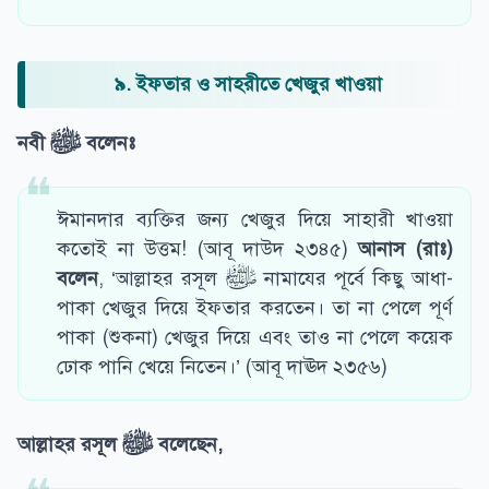
৯. ইফতার ও সাহরীতে খেজুর খাওয়া
নবী
ﷺ
বলেনঃ
ঈমানদার ব্যক্তির জন্য খেজুর দিয়ে সাহারী খাওয়া
কতোই না উত্তম! (আবূ দাউদ ২৩৪৫)
আনাস (রাঃ)
বলেন
, ‘আল্লাহর রসূল ﷺ নামাযের পূর্বে কিছু আধা-
পাকা খেজুর দিয়ে ইফতার করতেন। তা না পেলে পূর্ণ
পাকা (শুকনা) খেজুর দিয়ে এবং তাও না পেলে কয়েক
ঢোক পানি খেয়ে নিতেন।’ (আবূ দাঊদ ২৩৫৬)
আল্লাহর রসূল
ﷺ
বলেছেন
,