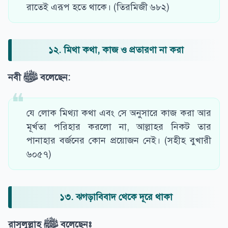
রাতেই এরূপ হতে থাকে। (তিরমিজী ৬৮২)
১২. মিথা কথা
, কাজ ও প্রতারণা না করা
নবী
ﷺ
বলেছেন
:
যে লোক মিথ্যা কথা এবং সে অনুসারে কাজ করা আর
মূর্খতা পরিহার করলো না, আল্লাহর নিকট তার
পানাহার বর্জনের কোন প্রয়োজন নেই। (সহীহ বুখারী
৬০৫৭)
১৩. ঝগড়াবিবাদ থেকে দূরে থাকা
রাসূলুল্লাহ ﷺ
বলেছেনঃ